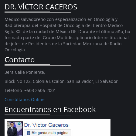
DR. VÍCTOR CACEROS
Médico salvadoreño con especialización en Oncología y
Radioterapia del Hospital de Oncología del Centro Médico
Siglo XXI de la ciudad de México DF. Durante el último año, ha
formado parte del Grupo Multidisciplinario Interinstitucional
de jefes de Residentes de la Sociedad Mexicana de Radio
Oncología.
Contacto
3era Calle Poniente,
Block No 122, Colonia Escalón, San Salvador, El Salvador
Telefono:
+503 2506-2001
Consúltanos Online
Encuentranos en Facebook