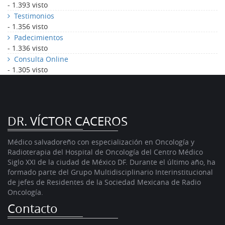
- 1.393 visto
Testimonios
- 1.356 visto
Padecimientos
- 1.336 visto
Consulta Online
- 1.305 visto
DR. VÍCTOR CACEROS
Médico salvadoreño con especialización en Oncología y
Radioterapia del Hospital de Oncología del Centro Médico
Siglo XXI de la ciudad de México DF. Durante el último año, ha
formado parte del Grupo Multidisciplinario Interinstitucional
de jefes de Residentes de la Sociedad Mexicana de Radio
Oncología.
Contacto