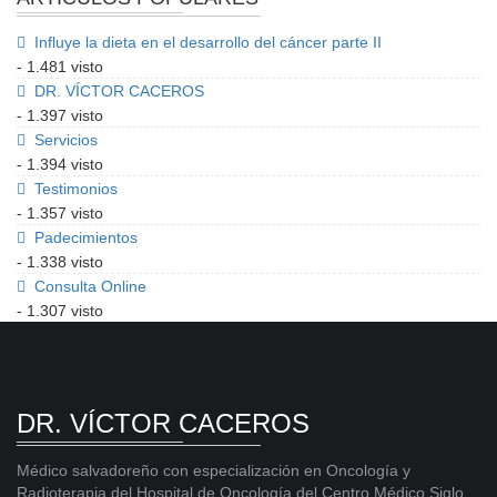
Influye la dieta en el desarrollo del cáncer parte II
- 1.481 visto
DR. VÍCTOR CACEROS
- 1.397 visto
Servicios
- 1.394 visto
Testimonios
- 1.357 visto
Padecimientos
- 1.338 visto
Consulta Online
- 1.307 visto
DR. VÍCTOR CACEROS
Médico salvadoreño con especialización en Oncología y
Radioterapia del Hospital de Oncología del Centro Médico Siglo